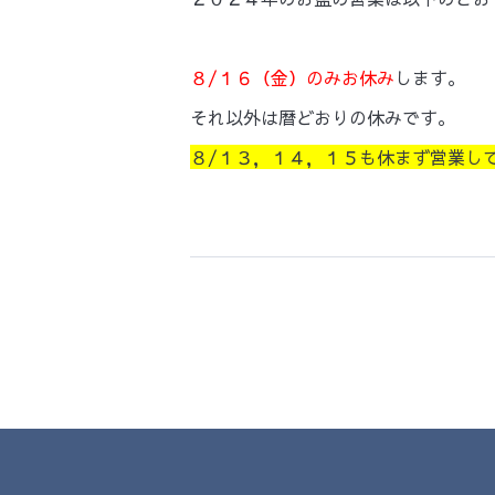
８/１６（金）のみお休み
します。
それ以外は暦どおりの休みです。
８/１３，１４，１５も休まず営業し